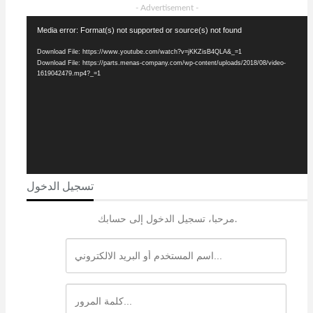
- Advertisement -
Video
Media error: Format(s) not supported or source(s) not found
Player
Download File: https://www.youtube.com/watch?v=jKKZisB4QLA&_=1
Download File: https://parts.menas-company.com/wp-content/uploads/2018/08/video-
1619042479.mp4?_=1
تسجيل الدخول
مرحبا، تسجيل الدخول إلى حسابك.